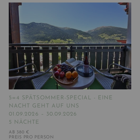
5=4 SPÄTSOMMER-SPECIAL - EINE
NACHT GEHT AUF UNS
01.09.2026 – 30.09.2026
5 NÄCHTE
AB 380 €
PREIS PRO PERSON