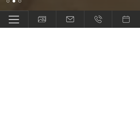
INKLUSIVE TIROLWEST CARD
Doppelzimmer
Wiesenblick
2 PERSONEN | 25M²
Im Doppelzimmer Wiesenblick Superior
genießen Sie Wohlfühl Momente und den Blick
von Ihrem Balkon mit Blick auf den Innenhof.
AB 95 €
|
PRO PERSON
ZIMMER GRUNDRISS